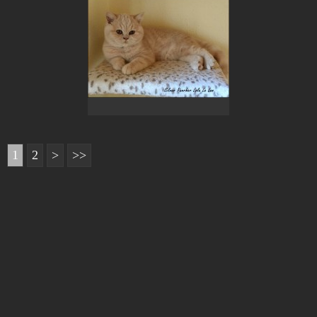
1
2
>
>>